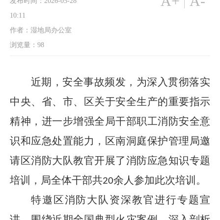
A+
A-
发布时间：2026-05-28
10:11
作者：湿地局办公室
浏览量：
98
近
期，安全事故频发，为
深入贯彻落实
中央、省、市、区关于
安全生产
的重要指示
精神
，
进一步增强全局干部职工消防安全意
识和应急处置能力
，
区
南洞庭保护管理局
邀
请区消防大队教官
开展
了
消防应急知识专题
培训，局全体干部
共
余人参加
此次
培训。
20
特邀区消防大队资深教官进行专题宣
讲，围绕近期全国典型火灾案例，深入剖析