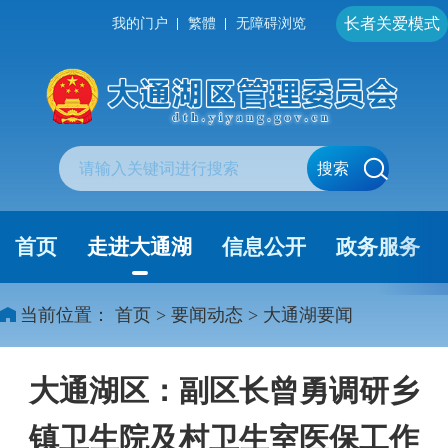
长者关爱模式
我的门户
繁體
无障碍浏览
搜索
首页
走进大通湖
信息公开
政务服务
当前位置：
首页
>
要闻动态
>
大通湖要闻
大通湖区：副区长曾勇调研乡
镇卫生院及村卫生室医保工作