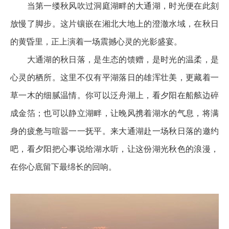
当第一缕秋风吹过洞庭湖畔的大通湖，时光便在此刻
放慢了脚步。这片镶嵌在湘北大地上的澄澈水域，在秋日
的黄昏里，正上演着一场震撼心灵的光影盛宴。
大通湖的秋日落，是生态的馈赠，是时光的温柔，是
心灵的栖所。这里不仅有平湖落日的雄浑壮美，更藏着一
草一木的细腻温情。你可以泛舟湖上，看夕阳在船舷边碎
成金箔；也可以静立湖畔，让晚风携着湖水的气息，将满
身的疲惫与喧嚣一一抚平。来大通湖赴一场秋日落的邀约
吧，看夕阳把心事说给湖水听，让这份湖光秋色的浪漫，
在你心底留下最绵长的回响。