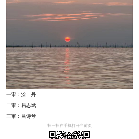
一审：涂 丹
二审：易志斌
三审：昌诗琴
扫一扫在手机打开当前页