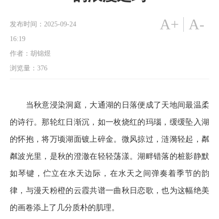
A+
A-
发布时间：2025-09-24
16:19
作者：胡锦煜
浏览量：
376
当秋意浸染洞庭，大通湖的日落便成了天地间最温柔
的诗行。那轮红日渐沉，如一枚烧红的玛瑙，缓缓坠入湖
的怀抱，将万顷湖面镀上碎金。微风掠过，涟漪轻起，粼
粼波光里，是秋的澄澈在轻轻荡漾。湖畔错落的桩影静默
如琴键，伫立在水天边际，在水天之间弹奏着季节的韵
律，与漫天粉橙的云霞共谱一曲秋日恋歌，也为这幅绝美
的画卷添上了几分质朴的肌理。