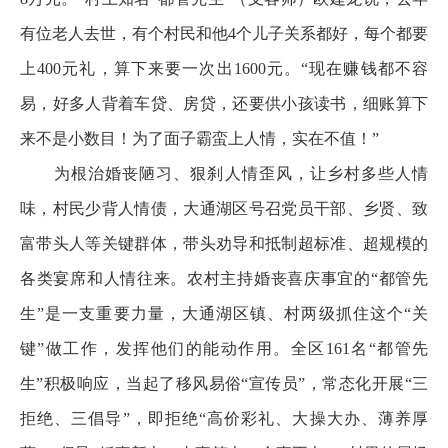
有位老人去世，有个村民和他4个儿子关系都好，每个都要
上400元礼，算下来要一次出1600元。“现在赚钱都不容
易，好多人背着车贷、房贷，还要供小孩读书，细账算下
来不是小数目！为了面子霸蛮上人情，实在不值！”
为根治婚丧陋习、狠刹人情歪风，让乡村多些人情
味，村民少背人情债，大通湖区号召党员干部、乡贤、致
富带头人等关键群体，带头劝导和抵制超标准、超规模的
各类宴席和人情往来。农村主持婚丧喜庆事宜的“都管先
生”是一支重要力量，大通湖区镇、村两级抓住这个“关
键”做工作，发挥他们的能动作用。全区161名“都管先
生”积极响应，当起了移风易俗“宣传员”，常态化开展“三
拒绝、三倡导”，即拒绝“高价彩礼、大操大办、薄养厚