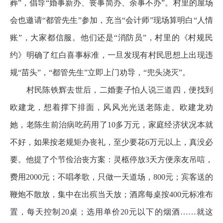
葬”，倡导“婚事新办、丧事简办、余事不办”。村里的屋场
会也邀请“都管先生”参加，充当“会计师”现场算明白“人情
账”，大家都信服。他们还是“消防员”，村里的《村规民
约》明确了红白喜事标准，一旦发现有村民思想上出现违
规“苗头”，“都管先生”立即上门劝导，“兜头浇灭”。
村民陈铁辉去世后，二婚妻子怕人说三道四，便找到
欧建龙，想着撑下排面，风风光光送老陈走。欧建龙劝
她，老陈生前治病吃药用了10多万元，家庭经济状况本就
不好，如果按老规矩办丧礼，至少要花6万元以上，真没必
要。他提了个节俭治丧方案：灵柩停放3天方便亲友吊唁，
费用2000元；不唱孝歌，只做一天道场，800元；宾客送的
鞭炮不散放，集中在出殡当天放；酒席每桌按400元标准布
置，每天控制20桌；选用单价20元以下的烟酒……就这