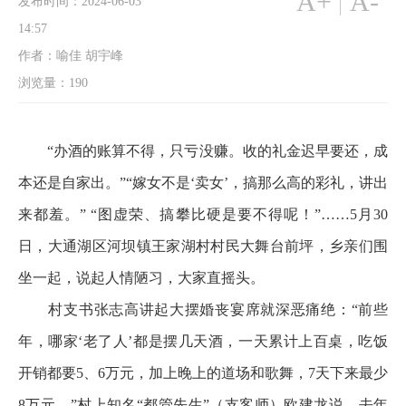
A+
A-
发布时间：2024-06-03
14:57
作者：喻佳 胡宇峰
浏览量：
190
“办酒的账算不得，只亏没赚。收的礼金迟早要还，成
本还是自家出。”“嫁女不是‘卖女’，搞那么高的彩礼，讲出
来都羞。” “图虚荣、搞攀比硬是要不得呢！”……5月30
日，大通湖区河坝镇王家湖村村民大舞台前坪，乡亲们围
坐一起，说起人情陋习，大家直摇头。
村支书张志高讲起大摆婚丧宴席就深恶痛绝：“前些
年，哪家‘老了人’都是摆几天酒，一天累计上百桌，吃饭
开销都要5、6万元，加上晚上的道场和歌舞，7天下来最少
8万元。”村上知名“都管先生”（支客师）欧建龙说，去年