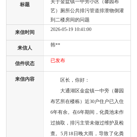
关于金盆镇一中旁小区（馨园布
标题
艺）厕所公共排污管道排泄物倒灌
到二楼房间的问题
2026-05-19 10:41:00
来信时间
韩**
来信人
已发布
信件状态
来信内容
区长，你好：
大通湖区金盆镇一中旁（馨园
布艺所在楼栋）近30户住户已入住
6年有余。在6年期间，化粪池未作
过抽取，排污主管未做过维护及检
查。5月18日晚大雨，导致了化粪