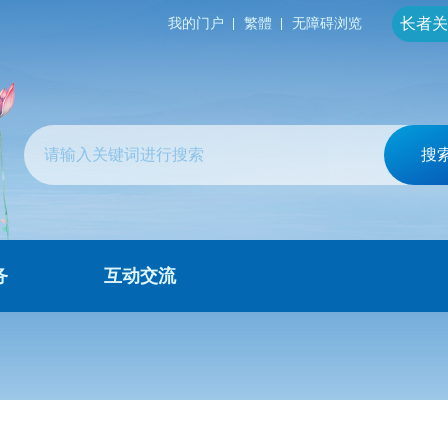
长者关
我的门户
繁體
无障碍浏览
搜
务
互动交流