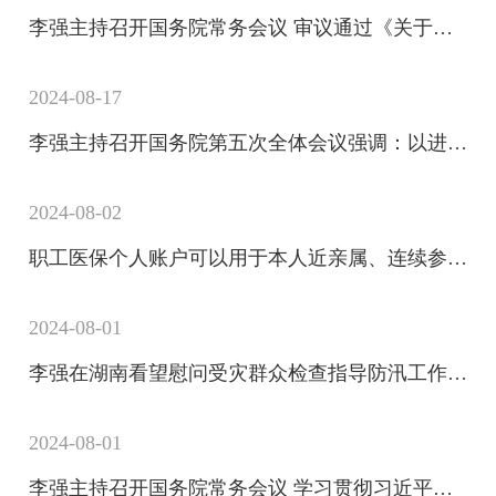
李强主持召开国务院常务会议 审议通过《关于以高水平开放推动服务贸易高质量发展的意见》等
2024-08-17
李强主持召开国务院第五次全体会议强调：以进一步全面深化改革为强大动力扎实做好各项工作?坚定不移完成全年经济社会发展目标任务
2024-08-02
职工医保个人账户可以用于本人近亲属、连续参保有奖励……最新！
2024-08-01
李强在湖南看望慰问受灾群众检查指导防汛工作时强调 全力做好防汛抗洪救灾工作 确保人民群众生命财产安全
2024-08-01
李强主持召开国务院常务会议 学习贯彻习近平总书记关于当前经济形势和做好下半年经济工作的重要讲话精神等