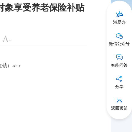
难对象享受养老保险补贴
）
湘易办
A-
微信公众号
.xlsx
智能问答
分享
返回顶部