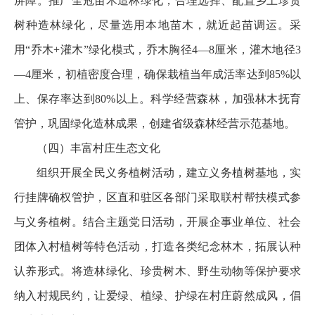
屏障。推广全冠苗木造林绿化，合理选择、配置乡土珍贵
树种造林绿化，尽量选用本地苗木，就近起苗调运。采
用“乔木+灌木”绿化模式，乔木胸径4—8厘米，灌木地径3
—4厘米，初植密度合理，确保栽植当年成活率达到85%以
上、保存率达到80%以上。科学经营森林，加强林木抚育
管护，巩固绿化造林成果，创建省级森林经营示范基地。
（四）丰富村庄生态文化
组织开展全民义务植树活动，建立义务植树基地，实
行挂牌确权管护，区直和驻区各部门采取联村帮扶模式参
与义务植树。结合主题党日活动，开展企事业单位、社会
团体入村植树等特色活动，打造各类纪念林木，拓展认种
认养形式。将造林绿化、珍贵树木、野生动物等保护要求
纳入村规民约，让爱绿、植绿、护绿在村庄蔚然成风，倡