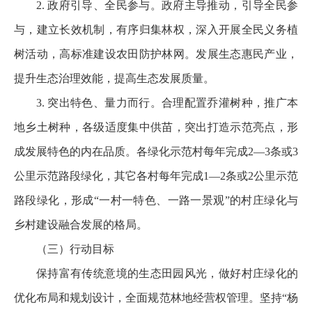
2. 政府引导、全民参与。政府主导推动，引导全民参
与，建立长效机制，有序归集林权，深入开展全民义务植
树活动，高标准建设农田防护林网。发展生态惠民产业，
提升生态治理效能，提高生态发展质量。
3. 突出特色、量力而行。合理配置乔灌树种，推广本
地乡土树种，各级适度集中供苗，突出打造示范亮点，形
成发展特色的内在品质。各绿化示范村每年完成2—3条或3
公里示范路段绿化，其它各村每年完成1—2条或2公里示范
路段绿化，形成“一村一特色、一路一景观”的村庄绿化与
乡村建设融合发展的格局。
（三）行动目标
保持富有传统意境的生态田园风光，做好村庄绿化的
优化布局和规划设计，全面规范林地经营权管理。坚持“杨