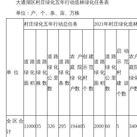
大通湖区村庄绿化五年行动造林绿化任务表
单位：户、个、条、亩、万株
村庄绿化五年行动总任务
2021年村庄绿化造
启 动
道 路
农户
创 建
道 路
农
道 路
道 路
道 路
道 路
示范
绿 化
庭院
示范
绿 化
庭
单 位
绿 化
绿 化
绿 化
绿 化
村
公里
绿化
村
公里
绿
面 积
株 数
条 数
面 积
建设
数
户数
个 数
数
户
个数
全区合
11000
35
326
295
19440
5
2000
60
5
340
计