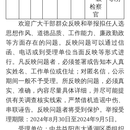
检察
官
欢迎广大干部群众反映和举报拟任人选
思想作风、道德品质、工作能力、廉政勤政
等方面存在的问题。反映问题可以通过信
函、电话或到受理单位当面反映等形式进
行。凡
反映问题者，必须签署或告知本人真
实姓名、工作单位或住址；对匿名信，公示
期间一般不予受理。所反映的问题，必须真
实、准确，内容尽量具体详细，并尽可能提
供有关调查核实线索，严禁借机造谣中伤、
串联诬告。反映问题者将受到保护。举报受
理期限：
20
24
年
8
月
30
日至
202
4
年
9
月
5
日
。
受理单位：
中共益阳市
大通湖区
委组织