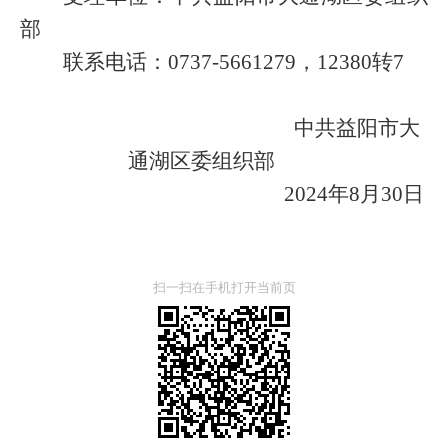
部
联系电话：
0737-
5661279
，
12380
转
7
中共益阳市
大
通湖区
委组织部
20
24
年
8
月
30
日
扫一扫在手机打开当前页