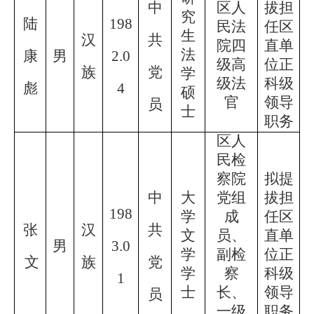
中
区人
拔担
究
陆
198
民法
任区
生
汉
共
院四
直单
法
康
男
2.0
级高
位正
族
党
学
级法
科级
彪
4
硕
官
领导
员
士
职务
区人
民检
察院
拟提
中
大
党组
拔担
198
学
成
任区
张
汉
共
文
员、
直单
男
3.0
学
副检
位正
文
族
党
学
察
科级
1
士
长、
领导
员
一级
职务