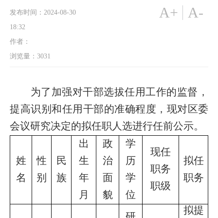
A+
A-
发布时间：2024-08-30
18:32
作者：
浏览量：
3031
为了加强对干部选拔任用工作的监督，
提高识别和任用干部的准确程度，现对区委
会议研究决定的拟任职人选进行任前公示。
出
政
学
现任
姓
性
民
生
治
历
拟任
职务
名
别
族
年
面
学
职务
职级
月
貌
位
拟提
研