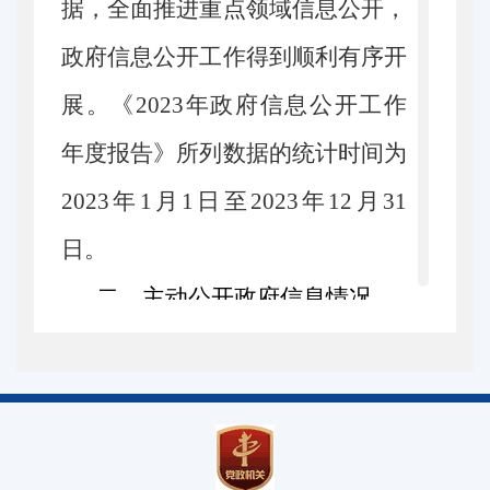
据，全面推进重点领域信息公开，
政府信息公开工作得到顺利有序开
展。《
2023
年政府信息公开工作
年度报告》所列数据的统计时间为
2023
年
1
月
1
日至
2023
年
12
月
31
日。
二、主动公开政府信息情况
第二十条第（一）
信息内容
本年
制
发件
数
本年
规章
1
0
行政规范性文件
1
0