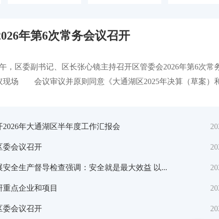
026年第6次常务会议召开
持召开国务院常务会议 听取对服务业扩能提质和“六张网
区人民法院趣味课堂为暑期安全“加码”
督查情况汇报等
午，区委副书记、区长张心镜主持召开区管委会2026年第6次常
现场 会议审议并原则同意《大通湖区2025年决算（草案）
算执...
区人民法院开展禁毒普法进校园活动
持召开经济形势专家和企业家座谈会
2026年大通湖区半年度工作汇报会
20
次区委会议召开
20
安全生产督导检查强调：安全就是最大效益 以...
20
研重点企业和项目
20
象安全知识 提升应急避险能力
持召开国务院常务会议 进一步部署防汛抗洪救灾工作等
次区委会议召开
20