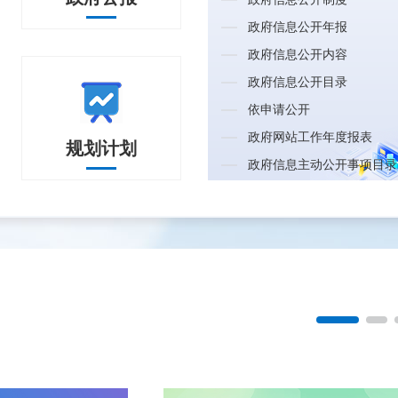
-05-25
关于返乡农村青年电商创业就业的调查问卷
政府信息公开年报
-04-20
大通湖区发展改革和工业信息化局关于征求《大通湖区东昇公司殡葬服务收费定价方案
政府信息公开内容
政府信息公开目录
-03-09
《关于全域禁止露天焚烧农作物秸秆的通告》（征求意见稿）
依申请公开
-02-24
关于面向社会公众征求《大通湖区耕地地力保护补贴资金实施方案》(征求
政府网站工作年度报表
跑动次数清单
规划计划
结果反馈
湖南"互联网+监督"
阳光信访大厅
-02-02
益阳市大通湖区交通运输局 关于新增常德-大通湖客运班
政府信息主动公开事项目录