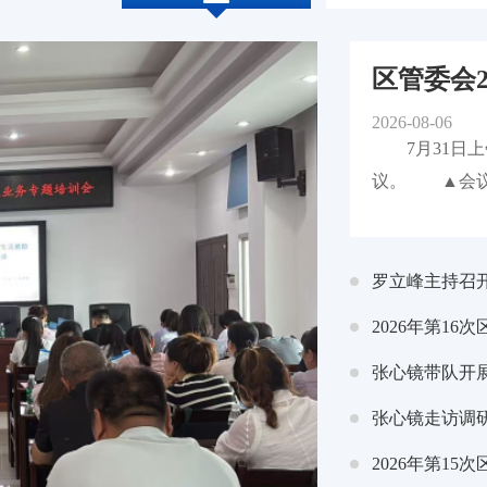
区管委会2
22
21
会医疗卫生保障技能培训暨
李强主
统部署体育高质量发展
大通湖
划建设
2026-08-06
2026-07
2026-07
7月31日上
议。 ▲会议
2026年上半年预
02
13
保护水平
大通湖
李强主
罗立峰主持召开
2026-07
2026-07
2026年第16
张心镜带队开展
张心镜走访调
25
10
普及气
李强主
2026年第15
2026-06
2026-07