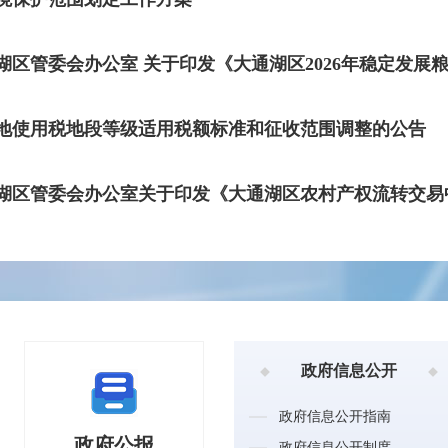
区管委会办公室 关于印发《大通湖区2026年稳定发展粮.
地使用税地段等级适用税额标准和征收范围调整的公告
政府信息公开
-07-23
面向社会公众征求《关于划定禁止使用高排放非道路移动机械区域的通告（征求意
政府信息公开指南
部门服务
政府公报
我要写信
高效办成一件事
写信须知
政府信息公开制度