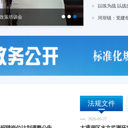
以练为战 以战
政策培训会
河坝镇：党建
法规文件
2026-05-27
开招聘岗位计划调整公告
大通湖区水文监测环