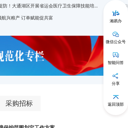
促防！大通湖区开展省运会医疗卫生保障技能培...
20
领航兴粮产 订单赋能促共富
20
湘易办
微信公众号
智能问答
分享
采购招标
返回顶部
境保护范围划定工作方案