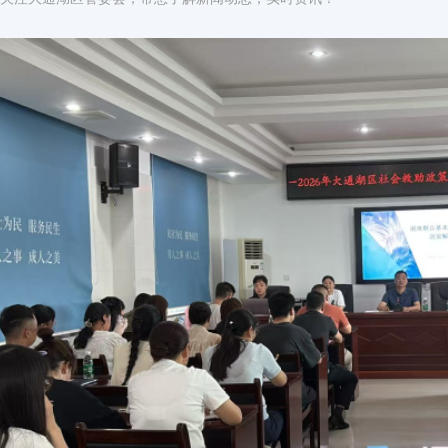
29
24
以练为战 以战促防！大通湖区开展省运
远程数据失效！请联系管理员
《体育强国建设“十五五”规划》发布 系
应急演练
2026-07
2026-07
09
16
强化农业面源污染源头管控 提升耕地质量
李强同柬埔寨首相洪玛奈会谈
2026-07
2026-07
30
13
高效转接人事档案 暖心服务获群众点赞
国务院印发《国民健康“十五五”规划》
2026-06
2026-07